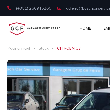
(+351) 256915260
gcferro@boschcarservice
HOME
EM
Pagina inicial
Stock
CITROEN C3