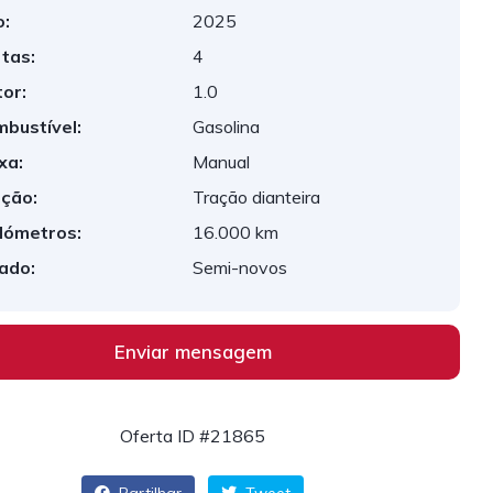
:
2025
tas:
4
or:
1.0
bustível:
Gasolina
xa:
Manual
ção:
Tração dianteira
lómetros:
16.000 km
ado:
Semi-novos
Enviar mensagem
Oferta ID #21865