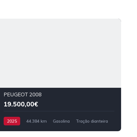
PEUGEOT 2008
19.500,00€
2025
44.384 km
Gasolina
Tração dianteira