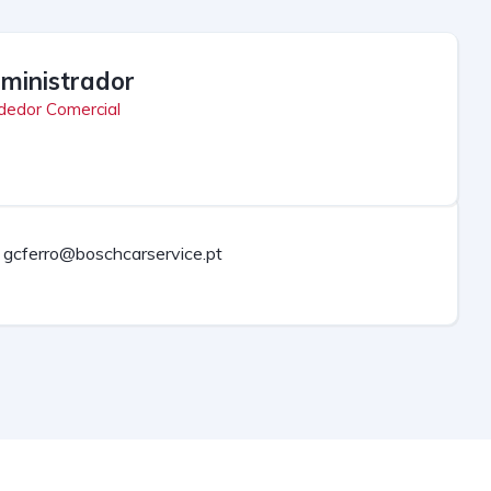
ministrador
dedor Comercial
gcferro@boschcarservice.pt