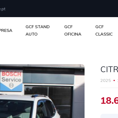
.pt
GCF STAND
GCF
GCF
PRESA
AUTO
OFICINA
CLASSIC
CIT
2025
18.