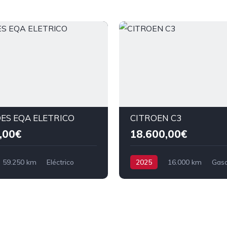
ES EQA ELETRICO
CITROEN C3
,00€
18.600,00€
59.250 km
Eléctrico
2025
16.000 km
Gaso
nteira
Tração dianteira