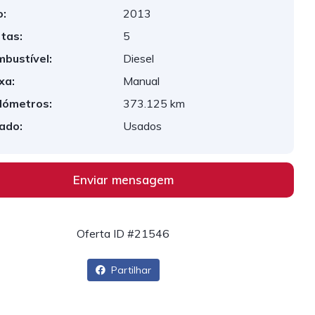
:
2013
tas:
5
bustível:
Diesel
xa:
Manual
lómetros:
373.125 km
ado:
Usados
Enviar mensagem
Oferta ID #21546
Partilhar