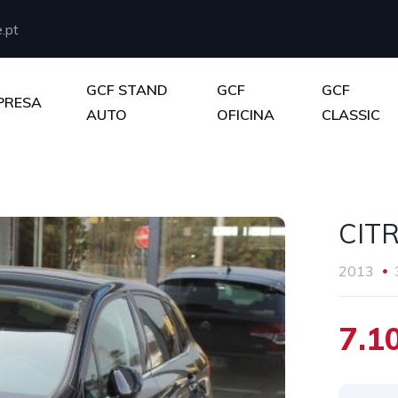
.pt
GCF STAND
GCF
GCF
PRESA
AUTO
OFICINA
CLASSIC
CIT
2013
7.1