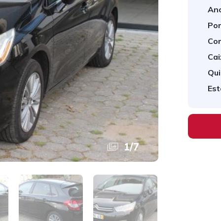
Ano
Por
Com
Cai
Qui
Est
1
/
7