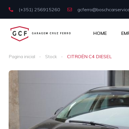
(+351) 256915260
gcferro@boschcarservice
HOME
EM
Pagina inicial
Stock
CITROËN C4 DIESEL