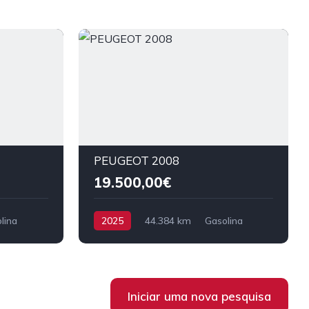
PEUGEOT 2008
19.500,00€
lina
2025
44.384 km
Gasolina
Tração dianteira
Iniciar uma nova pesquisa