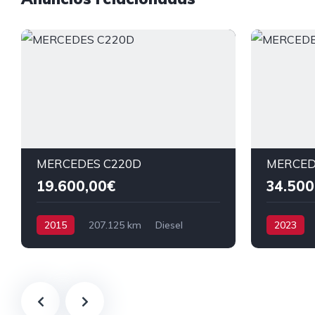
MERCEDES C220D
MERCED
19.600,00€
34.500
2015
207.125 km
Diesel
2023
Tração Traseira
Tração dia