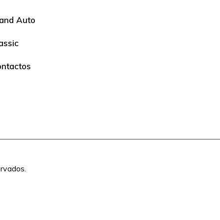
and Auto
assic
ntactos
ervados.