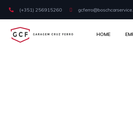
(+351) 256915260
gcferro@boschcarservice.
HOME
EM
N
O mundo a