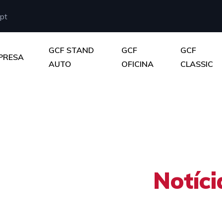
pt
GCF STAND
GCF
GCF
PRESA
AUTO
OFICINA
CLASSIC
ossas últimas
Notíci
utomotivo esta mudando, temos que muda