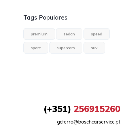
Tags Populares
premium
sedan
speed
sport
supercars
suv
(+351)
256915260
gcferro@boschcarservice.pt