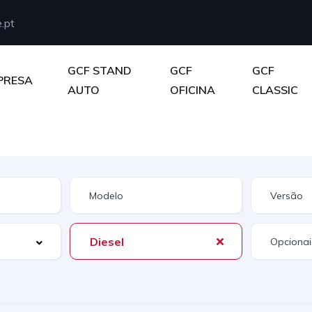
.pt
GCF STAND
GCF
GCF
PRESA
AUTO
OFICINA
CLASSIC
Diesel
Opcionai