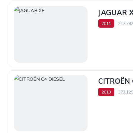
JAGUAR 
2011
247.78
CITROËN 
2013
373.12