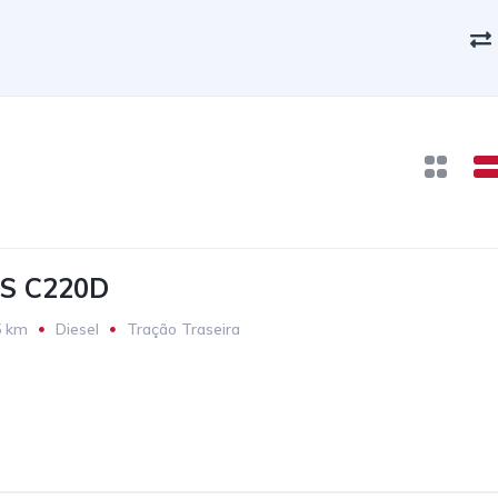
S C220D
5 km
Diesel
Tração Traseira