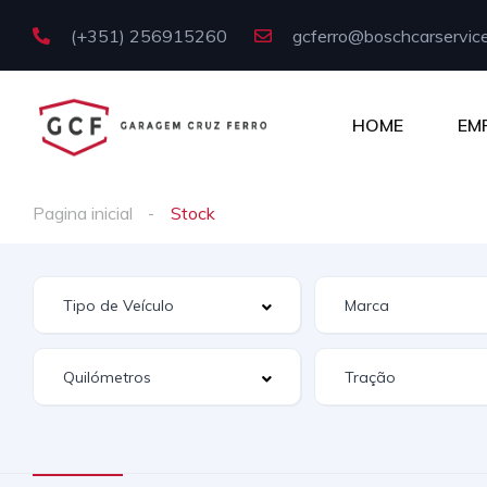
(+351) 256915260
gcferro@boschcarservice
HOME
EM
Pagina inicial
Stock