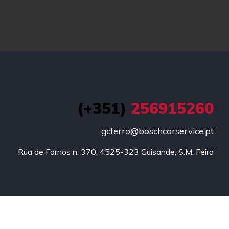
(+351)
256915260
gcferro@boschcarservice.pt
Rua de Fornos n. 370, 4525-323 Guisande, S.M. Feira