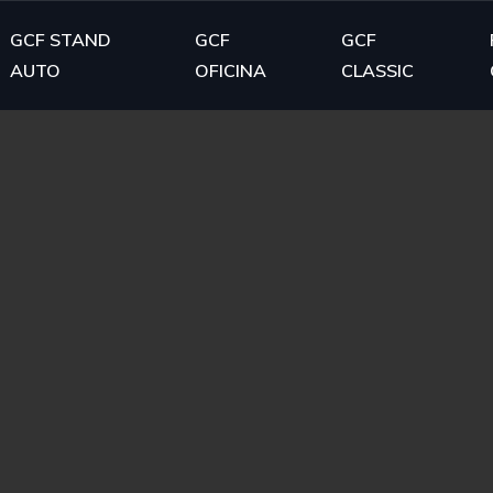
GCF STAND
GCF
GCF
AUTO
OFICINA
CLASSIC