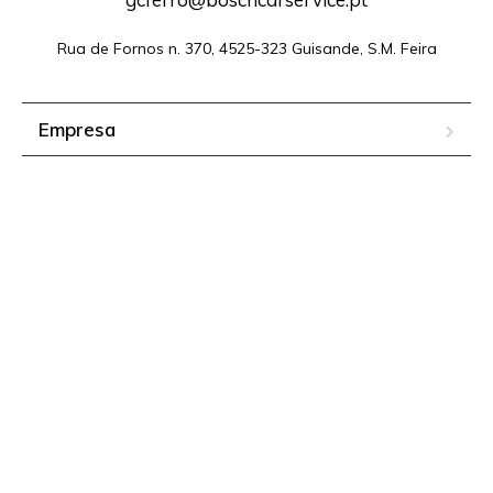
Rua de Fornos n. 370, 4525-323 Guisande, S.M. Feira
Empresa
Stand Auto
Oficina
Classic
Posto de Combustíveis
Contactos