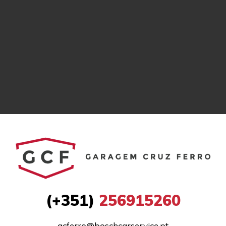
(+351)
256915260
gcferro@boschcarservice.pt