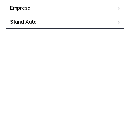
Empresa
Stand Auto
Oficina
Classic
Posto de Combustíveis
Contactos
Copyright © 2024. Puxe Negócios - Todos os direitos
reservados.